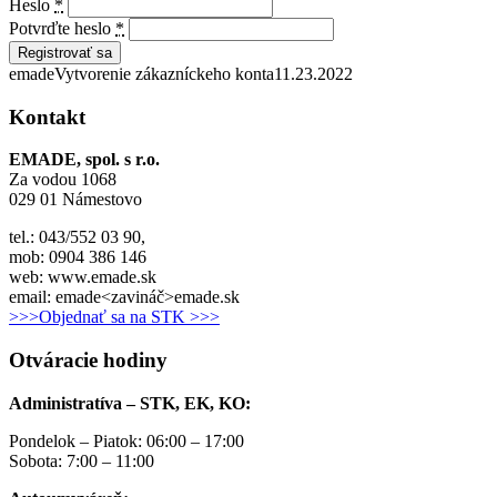
Heslo
*
Potvrďte heslo
*
Registrovať sa
emade
Vytvorenie zákazníckeho konta
11.23.2022
Kontakt
EMADE, spol. s r.o.
Za vodou 1068
029 01 Námestovo
tel.: 043/552 03 90,
mob: 0904 386 146
web: www.emade.sk
email: emade<zavináč>emade.sk
>>>Objednať sa na STK >>>
Otváracie hodiny
Administratíva – STK, EK, KO:
Pondelok – Piatok: 06:00 – 17:00
Sobota: 7:00 – 11:00