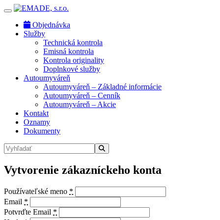
Objednávka
Služby
Technická kontrola
Emisná kontrola
Kontrola originality
Doplnkové služby
Autoumyváreň
Autoumyváreň – Základné informácie
Autoumyváreň – Cenník
Autoumyváreň – Akcie
Kontakt
Oznamy
Dokumenty
Vytvorenie zákazníckeho konta
Používateľské meno
*
Email
*
Potvrďte Email
*