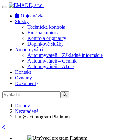
Objednávka
Služby
Technická kontrola
Emisná kontrola
Kontrola originality
Doplnkové služby
Autoumyváreň
Autoumyváreň – Základné informácie
Autoumyváreň – Cenník
Autoumyváreň – Akcie
Kontakt
Oznamy
Dokumenty
Domov
Nezaradené
Umývací program Platinum