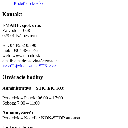
Pridať do košíka
Kontakt
EMADE, spol. s r.o.
Za vodou 1068
029 01 Námestovo
tel.: 043/552 03 90,
mob: 0904 386 146
web: www.emade.sk
email: emade<zavináč>emade.sk
>>>Objednať sa na STK >>>
Otváracie hodiny
Administratíva – STK, EK, KO:
Pondelok – Piatok: 06:00 – 17:00
Sobota: 7:00 – 11:00
Autoumyváreň:
Pondelok – Nedeľa :
NON-STOP
automat
Umývacie boxy: