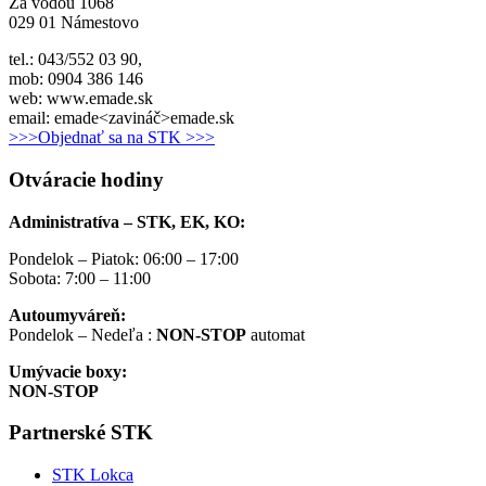
Za vodou 1068
029 01 Námestovo
tel.: 043/552 03 90,
mob: 0904 386 146
web: www.emade.sk
email: emade<zavináč>emade.sk
>>>Objednať sa na STK >>>
Otváracie hodiny
Administratíva – STK, EK, KO:
Pondelok – Piatok: 06:00 – 17:00
Sobota: 7:00 – 11:00
Autoumyváreň:
Pondelok – Nedeľa :
NON-STOP
automat
Umývacie boxy:
NON-STOP
Partnerské STK
STK Lokca