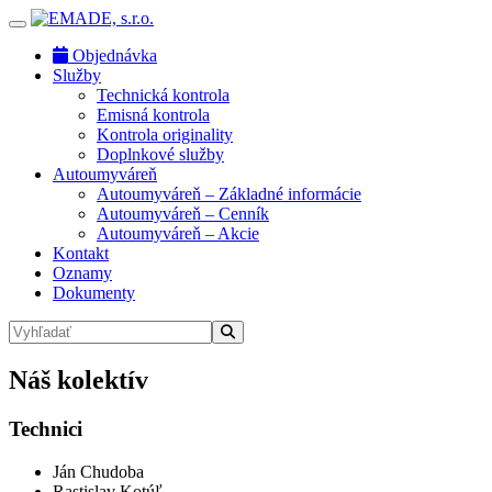
Objednávka
Služby
Technická kontrola
Emisná kontrola
Kontrola originality
Doplnkové služby
Autoumyváreň
Autoumyváreň – Základné informácie
Autoumyváreň – Cenník
Autoumyváreň – Akcie
Kontakt
Oznamy
Dokumenty
Náš kolektív
Technici
Ján Chudoba
Rastislav Kotúľ